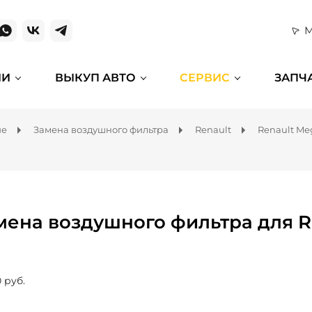
М
ИИ
ВЫКУП АВТО
СЕРВИС
ЗАПЧ
ие
Замена воздушного фильтра
Renault
Renault Me
мена воздушного фильтра для R
 руб.