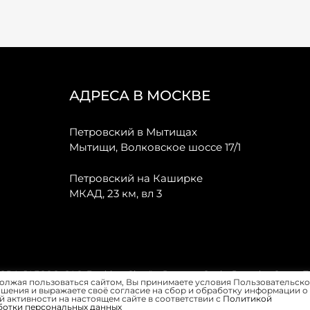
АДРЕСА В МОСКВЕ
Петровский в Мытищах
Мытищи, Волковское шоссе 17/1
Петровский на Каширке
МКАД, 23 км, вл 3
, JAECOO, GAC, Forthing, Citroёn, Peugeot, Opel и Renault в Санкт-
олжая пользоваться сайтом, Вы принимаете условия Пользовательско
шения и выражаете своё согласие на сбор и обработку информации о
 активности на настоящем сайте в соответствии с
Политикой
ботки персональных данных