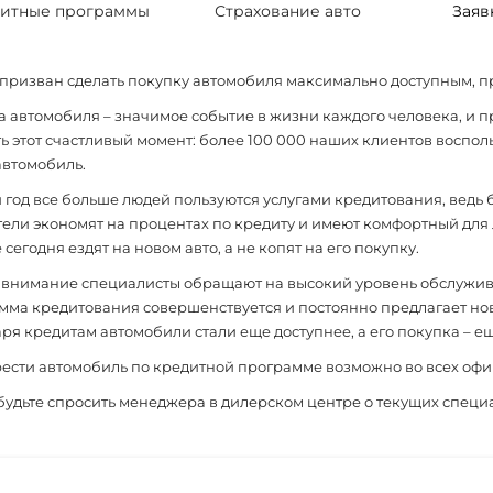
итные программы
Страхование авто
Заяв
призван сделать покупку автомобиля максимально доступным, п
а автомобиля – значимое событие в жизни каждого человека, и
ь этот счастливый момент: более 100 000 наших клиентов восп
автомобиль.
 год все больше людей пользуются услугами кредитования, вед
ели экономят на процентах по кредиту и имеют комфортный для
 сегодня ездят на новом авто, а не копят на его покупку.
 внимание специалисты обращают на высокий уровень обслужив
мма кредитования совершенствуется и постоянно предлагает н
ря кредитам автомобили стали еще доступнее, а его покупка – е
ести автомобиль по кредитной программе возможно во всех офи
будьте спросить менеджера в дилерском центре о текущих специ