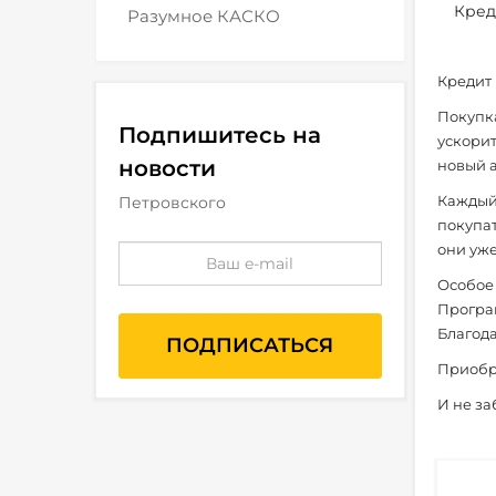
Кред
Разумное КАСКО
Кредит 
Покупк
Подпишитесь на
ускорит
новости
новый 
Каждый
Петровского
покупат
они уже
Особое
Програ
Благода
Приобр
И не за