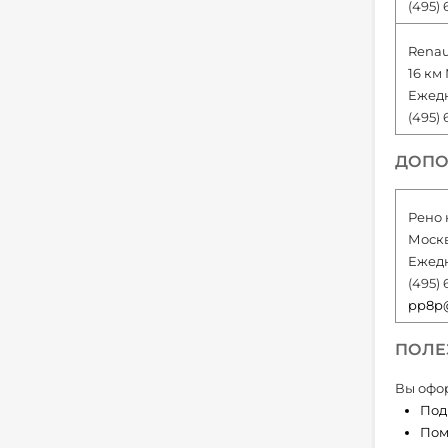
(495) 
Renau
16 км
Ежедн
(495) 
ДОПО
Рено 
Москв
Ежедн
(495) 
pp8p@
ПОЛЕ
Вы офор
Под
Пом