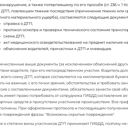
онарушение, а также потерпевшему по его просьбе (ст. 236 ч. 1 К
 ДТП, повлекшем тяжкие последствия (причинение тяжких или с
пного материального ущерба), составляются следующие документ
справка о ДТП;
протокол осмотра и проверки технического состояния транспо
cхема ДТП;
акт медицинского освидетельствования на предмет наличия на
объяснения водителей, причастных к ДТП и очевидцев.
ечисленные выше документы (за исключением объяснений други
твии водителя, при его непосредственном участии. Водитель дол
всего схему ДТП, которая составляется на миллиметровой бумаге
ть на важные, с его точки зрения, обстоятельства и требовать зан
сия с составленными документами, обязательно занести своё о
ь имеет право потребовать от сотрудника ГИБДД составления ак
ртных средств в присутствии участников происшествия. Все гр
аполнены. При оформлении протокола и последующем получении 
е повреждений фразы: "Возможны скрытые повреждения".
 о степени вины участников ДТП принимает ГИБДД, поэтому не 