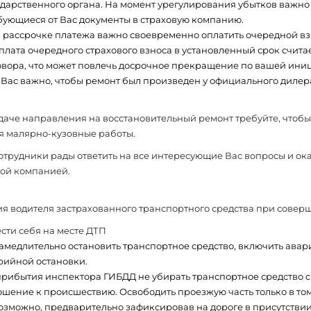
ударственного органа. На момент урегулирования убытков важно 
бующиеся от Вас документы в страховую компанию.
 рассрочке платежа важно своевременно оплатить очередной взн
плата очередного страхового взноса в установленный срок счита
овора, что может повлечь досрочное прекращение по вашей ини
 Вас важно, чтобы ремонт был произведен у официального дилер
аче направления на восстановительный ремонт требуйте, чтобы
я малярно-кузовные работы.
трудники рады ответить на все интересующие Вас вопросы и ока
вой компанией.
я водителя застрахованного транспортного средства при сове
вести себя на месте ДТП
амедлительно остановить транспортное средство, включить авар
рийной остановки.
прибытия инспектора ГИБДД не убирать транспортное средство 
ошение к происшествию. Освободить проезжую часть только в том
озможно, предварительно зафиксировав на дороге в присутстви