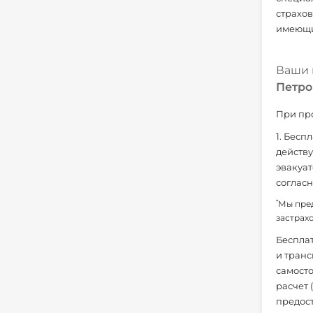
страхов
имеющий
Ваши 
Петро
При про
1. Бесп
действу
эвакуат
согласн
*
Мы пред
застрах
Бесплат
и транс
самосто
расчет 
предост