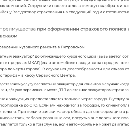
ых компаний. Сотрудники нашего отдела помогут подобрать инд
ся у Вас договор страхования на следующий год и с готовность
преимущества
при оформлении страхового полиса 
вскаом
ведении кузовного ремонта в Петровском:
латный эвакуатор* до ближайшего кузовного цеха (вызывается со
ет в пределах МКАД (если автомобиль находится за городом, то к
ора до черты города). В случае нецелесообразности или отказа о
о тарифам в кассу Сервисного Центра.
оставляем услугу бесплатный эвакуатор для клиентов в случаях когда:
ован, а/м уже перемещен с места ДТП до стоянки эвакуатором страхов
ная эвакуация предоставляется только в черте города. В услугу в
портировка до СТО. Если а/м находится за городом, то клиент опл
ятельно. При подаче заявки мастер обязан дать информацию о 
(километраж, заблокированные оси, погрузка вне дорожного пол
авляется только в том случае, если автомобиль не может двигатьс