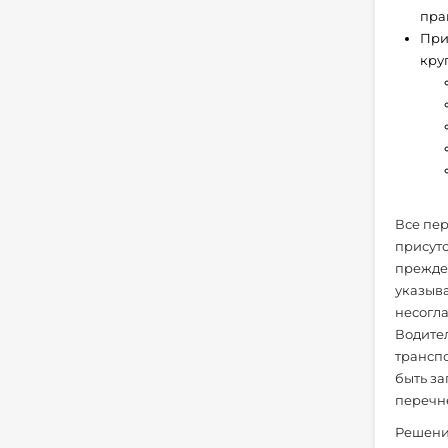
прав
При
кру
Все пер
присутс
прежде 
указыва
несогла
Водител
транспо
быть з
перечн
Решение