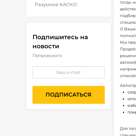
тогда, 
Разумное КАСКО
действ
подбира
специал
О Вашей
полност
Подпишитесь на
Мы пред
новости
Продлён
Петровского
решени
автомоб
напряже
спокойс
Автостр
сох
опл
изб
пок
Для тог
специа