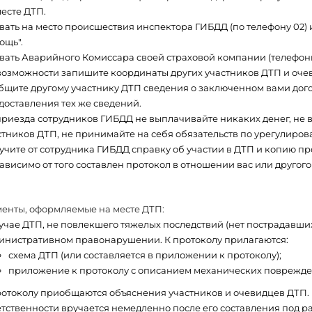
месте ДТП.
вать на место происшествия инспектора ГИБДД (по телефону 02) 
ощь".
вать Аварийного Комиссара своей страховой компании (телефоны
возможности запишите координаты других участников ДТП и оче
бщите другому участнику ДТП сведения о заключенном вами дого
доставления тех же сведений.
приезда сотрудников ГИБДД не выплачивайте никаких денег, не в
стников ДТП, не принимайте на себя обязательств по урегулиро
учите от сотрудника ГИБДД справку об участии в ДТП и копию 
зависимо от того составлен протокол в отношении вас или другого
менты, оформляемые на месте ДТП:
лучае ДТП, не повлекшего тяжелых последствий (нет пострадавши
инистративном правонарушении. К протоколу прилагаются:
схема ДТП (или составляется в приложении к протоколу);
приложение к протоколу с описанием механических поврежде
ротоколу приобщаются объяснения участников и очевидцев ДТП.
етственности вручается немедленно после его составления под 