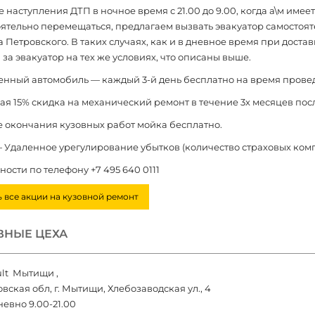
е наступления ДТП в ночное время с 21.00 до 9.00, когда а\м им
ятельно перемещаться, предлагаем вызвать эвакуатор самостояте
 Петровского. В таких случаях, как и в дневное время при дост
 за эвакуатор на тех же условиях, что описаны выше.
енный автомобиль — каждый 3-й день бесплатно на время прове
вая 15% скидка на механический ремонт в течение 3х месяцев по
е окончания кузовных работ мойка бесплатно.
— Удаленное урегулирование убытков (количество страховых ком
ости по телефону +7 495 640 0111
ь все акции на кузовной ремонт
ВНЫЕ ЦЕХА
ult Мытищи
,
вская обл, г. Мытищи, Хлебозаводская ул., 4
евно 9.00-21.00