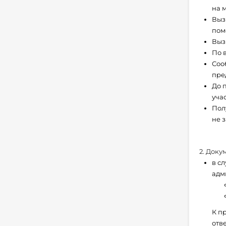
на 
Выз
пом
Выз
По 
Соо
пре
До 
уча
Пол
не 
2. Доку
в с
адм
К п
отв