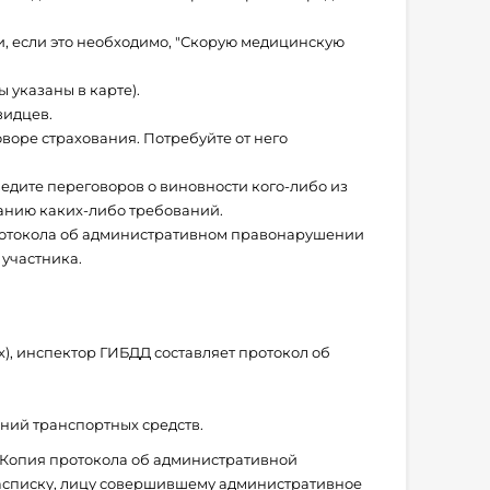
и, если это необходимо, "Скорую медицинскую
 указаны в карте).
видцев.
воре страхования. Потребуйте от него
едите переговоров о виновности кого-либо из
ванию каких-либо требований.
протокола об административном правонарушении
 участника.
х), инспектор ГИБДД составляет протокол об
ний транспортных средств.
 Копия протокола об административной
расписку, лицу совершившему административное