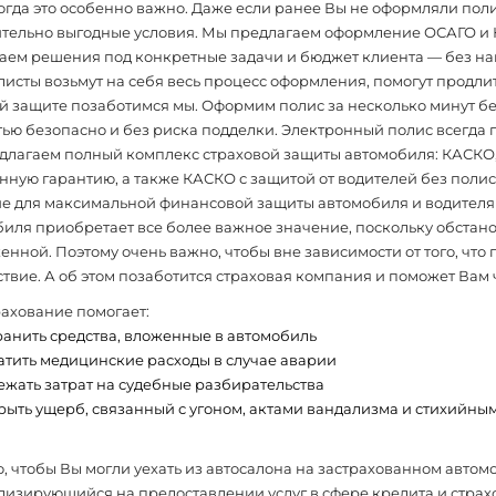
когда это особенно важно. Даже если ранее Вы не оформляли пол
ительно выгодные условия. Мы предлагаем оформление ОСАГО и 
ем решения под конкретные задачи и бюджет клиента — без на
исты возьмут на себя весь процесс оформления, помогут продлит
 защите позаботимся мы. Оформим полис за несколько минут без
ью безопасно и без риска подделки. Электронный полис всегда п
лагаем полный комплекс страховой защиты автомобиля: КАСКО, 
ную гарантию, а также КАСКО с защитой от водителей без полис
е для максимальной финансовой защиты автомобиля и водителя 
иля приобретает все более важное значение, поскольку обстанов
нной. Поэтому очень важно, чтобы вне зависимости от того, что
твие. А об этом позаботится страховая компания и поможет Вам 
ахование помогает:
ранить средства, вложенные в автомобиль
атить медицинские расходы в случае аварии
ежать затрат на судебные разбирательства
рыть ущерб, связанный с угоном, актами вандализма и стихийны
о, чтобы Вы могли уехать из автосалона на застрахованном автом
лизирующийся на предоставлении услуг в сфере кредита и стра