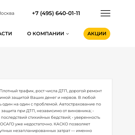
+7 (495) 640-01-11
осква
АСТИ
О КОМПАНИИ
АКЦИИ
 Плотный трафик, рост числа ДТП, дорогой ремонт
димой защитой Ваших денег и нервов. В любой
ь один на один с проблемой. Автострахование по
 защита при ДТП, независимо от виновника; •
и последствий стихийных бедствий; • уверенность
о ОСАГО уже недостаточно. КАСКО позволяет
рупных незапланированных затрат — именно