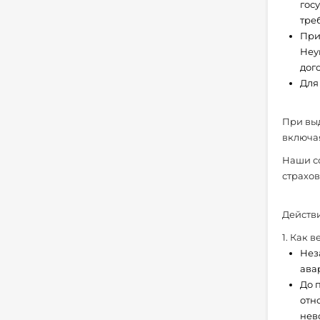
гос
тре
При
Неу
дог
Для
При выд
включа
Наши со
страхо
Действи
1. Как 
Нез
ава
До 
отн
нев