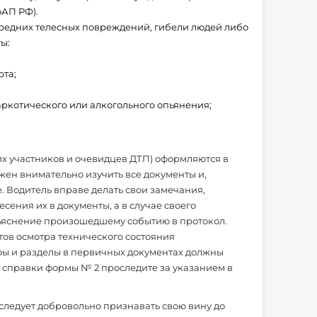
оАП РФ).
редних телесных повреждений, гибели людей либо
ы:
рта;
ркотического или алкогольного опьянения;
х участников и очевидцев ДТП) оформляются в
жен внимательно изучить все документы и,
. Водитель вправе делать свои замечания,
есения их в документы, а в случае своего
бъяснение произошедшему событию в протокол.
тов осмотра технического состояния
афы и разделы в первичных документах должны
справки формы № 2 проследите за указанием в
следует добровольно признавать свою вину до