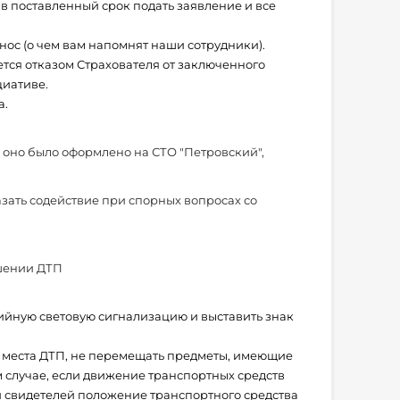
в поставленный срок подать заявление и все
ос (о чем вам напомнят наши сотрудники).
ется отказом Страхователя от заключенного
циативе.
а.
 оно было оформлено на СТО "Петровский",
зать содействие при спорных вопросах со
ршении ДТП
ийную световую сигнализацию и выставить знак
с места ДТП, не перемещать предметы, имеющие
 случае, если движение транспортных средств
и свидетелей положение транспортного средства