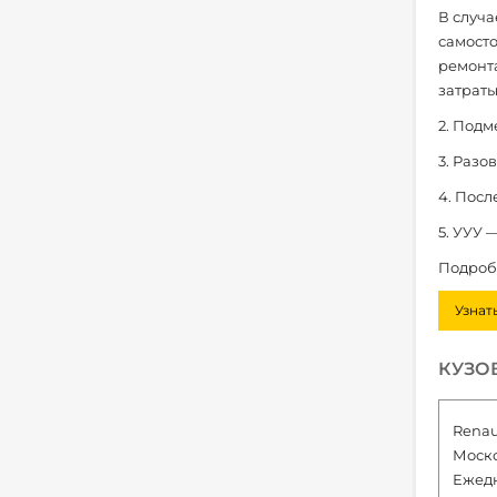
В случа
самосто
ремонта
затраты
2. Подм
3. Разо
4. Посл
5. УУУ 
Подробн
Узнат
КУЗО
Rena
Моско
Ежедн