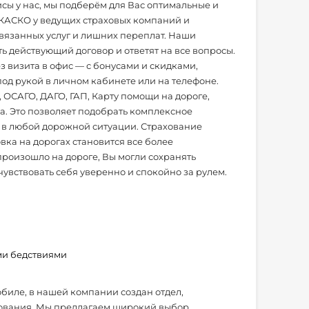
исы у нас, мы подберём для Вас оптимальные и
КАСКО у ведущих страховых компаний и
вязанных услуг и лишних переплат. Наши
ь действующий договор и ответят на все вопросы.
 визита в офис — с бонусами и скидками,
од рукой в личном кабинете или на телефоне.
ОСАГО, ДАГО, ГАП, Карту помощи на дороге,
а. Это позволяет подобрать комплексное
в любой дорожной ситуации. Страхование
ка на дорогах становится все более
 произошло на дороге, Вы могли сохранять
чувствовать себя уверенно и спокойно за рулем.
ми бедствиями
обиле, в нашей компании создан отдел,
хования. Мы предлагаем широкий выбор