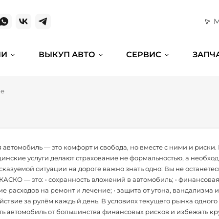
М
ИИ
ВЫКУП АВТО
СЕРВИС
ЗАПЧ
ие
 автомобиль — это комфорт и свобода, но вместе с ними и риски.
инские услуги делают страхование не формальностью, а необхо
казуемой ситуации на дороге важно знать одно: Вы не останетес
КАСКО — это: • сохранность вложений в автомобиль; • финансовая
е расходов на ремонт и лечение; • защита от угона, вандализма 
йствие за рулём каждый день. В условиях текущего рынка одног
ть автомобиль от большинства финансовых рисков и избежать к