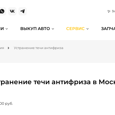
М
ИИ
ВЫКУП АВТО
СЕРВИС
ЗАПЧ
ния
Устранение течи антифриза
транение течи антифриза в Мос
00 руб.