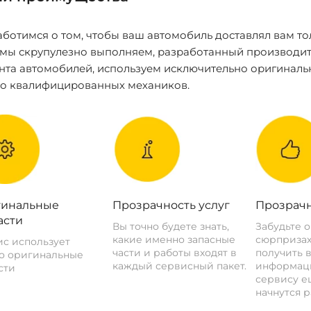
ботимся о том, чтобы ваш автомобиль доставлял вам то
 мы скрупулезно выполняем, разработанный производит
нта автомобилей, используем исключительно оригиналь
ко квалифицированных механиков.
инальные
Прозрачность услуг
Прозрачн
асти
Вы точно будете знать,
Забудьте 
какие именно запасные
сюрпризах
с использует
части и работы входят в
получить 
о оригинальные
каждый сервисный пакет.
информац
сти
сервису ещ
начнутся р