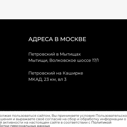
АДРЕСА В МОСКВЕ
Петровский в Мытищах
Мытищи, Волковское шоссе 17/1
Петровский на Каширке
МКАД, 23 км, вл 3
, JAECOO, GAC, Forthing, Citroёn, Peugeot, Opel и Renault в Санкт-
олжая пользоваться сайтом, Вы принимаете условия Пользовательско
шения и выражаете своё согласие на сбор и обработку информации о
 активности на настоящем сайте в соответствии с
Политикой
ботки персональных данных