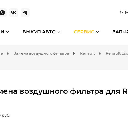
М
ИИ
ВЫКУП АВТО
СЕРВИС
ЗАПЧ
ие
Замена воздушного фильтра
Renault
Renault Es
мена воздушного фильтра для R
 руб.