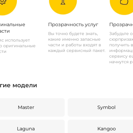
инальные
Прозрачность услуг
Прозрачн
асти
Вы точно будете знать,
Забудьте 
какие именно запасные
сюрпризах
с использует
части и работы входят в
получить 
о оригинальные
каждый сервисный пакет.
информац
сти
сервису ещ
начнутся р
гие модели
Master
Symbol
Laguna
Kangoo