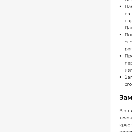
Па
на
на
Дас
По
сл
ре
Пр
пе
из
За
сг
Зам
В авт
течен
крес
прос