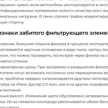
одники» нужно, если автомобиль эксплуатируется в нес
ртифицированных материалов низкого качества или с в
имальных нагрузках. В таких случаях график корректир
шую сторону.
знаки забитого фильтрующего элеме
сорение
. Внешняя сторона фильтра в процессе эксплуат
капливаются крупные отложения в виде пыли, частиц лис
ком, что можно проверить, посмотрев через фильтр на 
яется оттенок.
характерные шумы
. При засорении и разрушении фил
игателе могут возникать постоянно или периодически з
ом, проблема нередко сопровождается другими неполадк
ьтра на «Рено Дастер 2.0 4х4», как и на других модифи
агностикой.
мный выхлоп
. Изменение цвета обусловлено неправиль
еси. Из-за нехватки кислорода увеличивается объем бен
мно-серым.