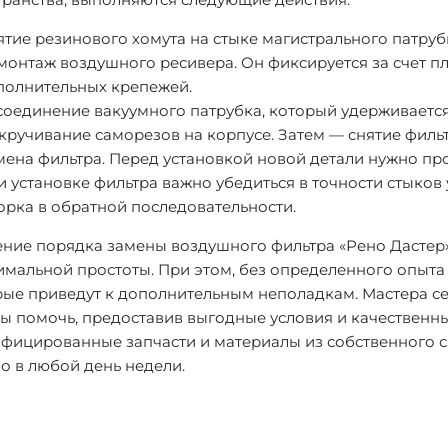
ятие резинового хомута на стыке магистрального патруб
монтаж воздушного ресивера. Он фиксируется за счет пл
полнительных крепежей.
соединение вакуумного патрубка, который удерживаетс
кручивание саморезов на корпусе. Затем — снятие филь
мена фильтра. Перед установкой новой детали нужно про
 установке фильтра важно убедиться в точности стыков 
орка в обратной последовательности.
ение порядка замены воздушного фильтра «Рено Дастер
мальной простоты. При этом, без определенного опыта 
рые приведут к дополнительным неполадкам. Мастера с
ы помочь, предоставив выгодные условия и качественны
фицированные запчасти и материалы из собственного с
о в любой день недели.