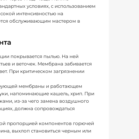
тандартных условиях, с использованием
ысокой интенсивностью на
уется обслуживающим мастером в
нта
ации покрывается пылью. На ней
тьев и веточек. Мембрана забивается
свет. При критическом загрязнении
ьтрующей мембраны и работающем
вуки, напоминающие кашель, хрип. При
ами, из-за чего замена воздушного
кациях, должна сопровождаться
ной пропорцией компонентов горючей
зина, выхлоп становиться черным или