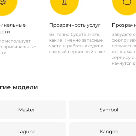
инальные
Прозрачность услуг
Прозрачн
асти
Вы точно будете знать,
Забудьте 
какие именно запасные
сюрпризах
с использует
части и работы входят в
получить 
о оригинальные
каждый сервисный пакет.
информац
сти
сервису ещ
начнутся р
гие модели
Master
Symbol
Laguna
Kangoo