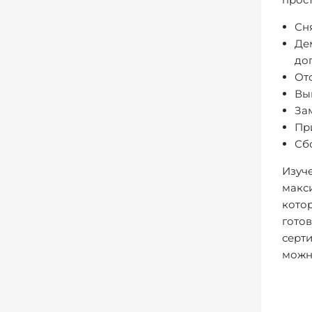
Сн
Де
до
От
Вы
За
При
Сб
Изуч
макси
кото
готов
серти
можн