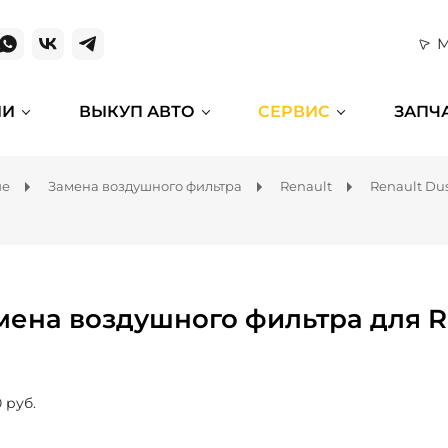
М
ИИ
ВЫКУП АВТО
СЕРВИС
ЗАПЧ
ие
Замена воздушного фильтра
Renault
Renault Dus
мена воздушного фильтра для Re
 руб.