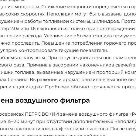
дение мощности
. Снижение мощности определяется в пр
 высоких скоростях. Неполадки могут быть вызваны доп
рушением работы топливной системы, цилиндров. Поэто
тер 2.0» или 1.6 выполняется только при подтверждении 
вышение расхода
. Увеличение объема топлива при уме
ожно проследить. Повышение потребления горючего про
гулярно контролировать текущие показатели.
облемы с запуском
. При запуске двигателя воспламенен
рвого раза. Причина в засорении наконечников свечей 
лишки топлива, вызванные нарушением пропорций комп
пах бензина
. Выраженный аромат бензина в выхлопе выз
орели в цилиндрах. Проблема обычно проявляется при з
ена воздушного фильтра
осервисах ПЕТРОВСКИЙ замена воздушного фильтра «Рено
ие 15–20 минут при отсутствии дополнительных неполадо
товым наконечником, салфеток или пылесоса. После виз
транства, выполняются следующие действия: