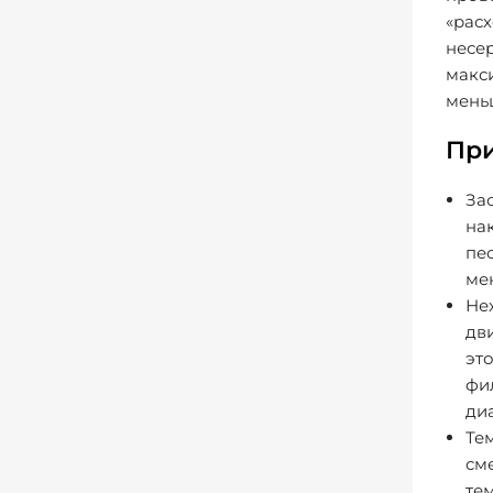
«расх
несе
макс
мень
При
За
на
пес
мен
Не
дв
эт
фил
ди
Те
см
те