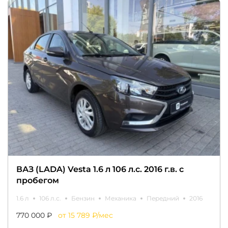
ВАЗ (LADA) Vesta 1.6 л 106 л.с. 2016 г.в. с
пробегом
1.6 л
106 л.с.
Бензин
Механика
Передний
2016
770 000 ₽
от 15 789 ₽/мес