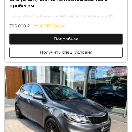
пробегом
1.6 л
98 л.с.
Бензин
Автомат
Передний
2021
795 000 ₽
от 16 302 ₽/мес
Подробнее
Получить спец. условия