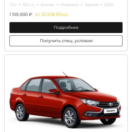
1.6 л
156 л.с.
Бензин
Механика
Задний
2009
1 105 000 ₽
от 22 658 ₽/мес
Подробнее
Получить спец. условия