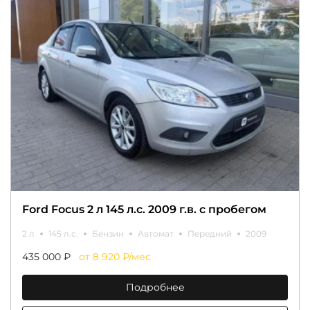
Ford Focus 2 л 145 л.с. 2009 г.в. с пробегом
2 л
145 л.с.
Бензин
Автомат
Передний
2009
435 000 ₽
от 8 920 ₽/мес
Подробнее