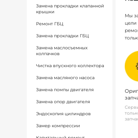
Замена прокладки клапанной
крышки
Мы за
цели
Ремонт ГБЦ
ремо
Замена прокладки ГБЦ
толь
Замена маслосъемных
колпачков
Чистка впускного коллектора
Замена масляного насоса
Замена помпы двигателя
Ориг
запч
Замена опор двигателя
Серви
тольк
Эндоскопия цилиндров
запча
Замер компрессии
Капитальный ремонт