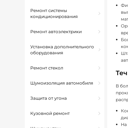
Фи
Ремонт системы
вы
кондиционирования
ма
Ор
Ремонт автоэлектрики
вр
Бо
ко
Установка дополнительного
оборудования
Шт
ав
Ремонт стекол
Теч
Шумоизоляция автомобиля
В бол
прок
Защита от угона
расп
Ко
Кузовной ремонт
диа
На