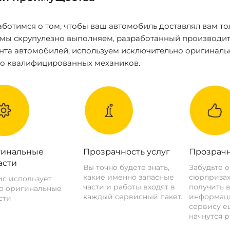
ботимся о том, чтобы ваш автомобиль доставлял вам то
 мы скрупулезно выполняем, разработанный производит
нта автомобилей, используем исключительно оригиналь
ко квалифицированных механиков.
инальные
Прозрачность услуг
Прозрачн
асти
Вы точно будете знать,
Забудьте 
какие именно запасные
сюрпризах
с использует
части и работы входят в
получить 
о оригинальные
каждый сервисный пакет.
информац
сти
сервису ещ
начнутся р