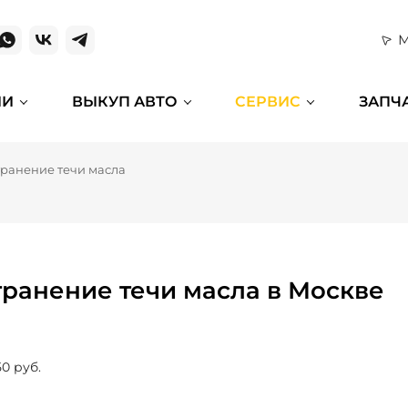
М
ИИ
ВЫКУП АВТО
СЕРВИС
ЗАПЧ
транение течи масла
транение течи масла в Москве
50 руб.