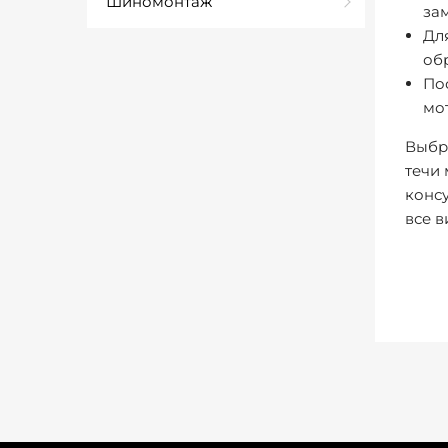
Шиномонтаж
за
Дл
об
По
мо
Выбра
течи 
консу
все в