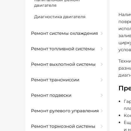
двигателя
Налич
Диагностика двигателя
повре
испо
Ремонт системы охлаждения
залив
цирк
Ремонт топливной системы
усло
Техн
Ремонт выхлопной системы
разны
диагн
Ремонт трансмиссии
Пре
Ремонт подвески
Га
пл
Ремонт рулевого управления
Кон
Ещ
Ремонт тормозной системы
и н