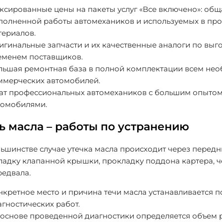
ксированные цены на пакеты услуг «Все включено»: обща
полненной работы автомехаников и используемых в про
териалов.
игинальные запчасти и их качественные аналоги по выг
еменем поставщиков.
льшая ремонтная база в полной комплектации всем нео
ммерческих автомобилей.
ат профессиональных автомехаников с большим опыто
томобилями.
ь масла – работы по устранению
ьшинстве случае утечка масла происходит через передн
ладку клапанной крышки, прокладку поддона картера, 
редвала.
нкретное место и причина течи масла устанавливается 
гностических работ.
 основе проведенной диагностики определяется объем р