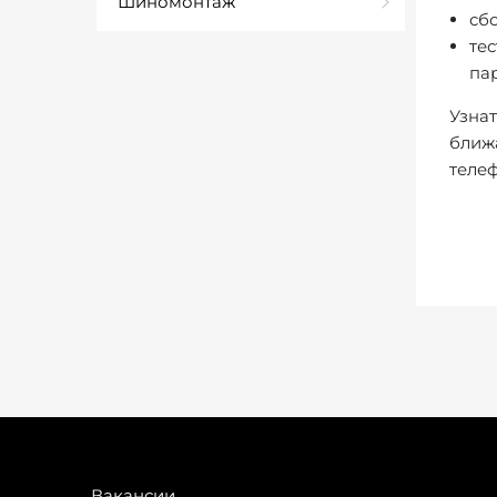
Шиномонтаж
сб
те
па
Узнат
ближа
телеф
Вакансии