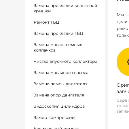
Замена прокладки клапанной
крышки
Мы за
цели
Ремонт ГБЦ
ремо
Замена прокладки ГБЦ
толь
Замена маслосъемных
колпачков
Чистка впускного коллектора
Замена масляного насоса
Замена помпы двигателя
Ориг
запч
Замена опор двигателя
Серви
тольк
Эндоскопия цилиндров
запча
Замер компрессии
Капитальный ремонт