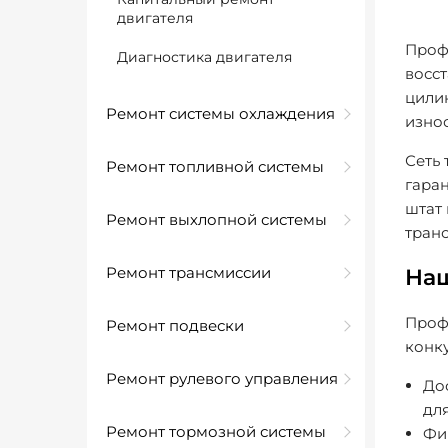
двигателя
Проф
Диагностика двигателя
восст
цилин
Ремонт системы охлаждения
износ
Сеть 
Ремонт топливной системы
гара
штат
Ремонт выхлопной системы
тран
Ремонт трансмиссии
На
Проф
Ремонт подвески
конк
Ремонт рулевого управления
До
дл
Ремонт тормозной системы
Фик