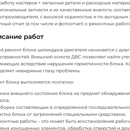
 работу мастеров + запасные детали и расходные матери
игинальные запчасти и их качественные аналоги, соот
топроизводителя, с высокой ходимостью и по выгодным 
ный отчет (в том числе и фотоотчет) о ремонтных работа
сание работ
й ремонт блока цилиндров двигателя начинается с диа
исправностей. Внешний осмотр ДВС позволяет найти уте
икающих вследствие нарушения герметичности блока. К
деляет невидимые глазу проблемы.
нт блока выполняется поэтапно:
енка внешнего состояния блока на предмет обнаружени
оса;
зборка составляющих в определенной последовательнос
истка блока от загрязнений специальными средствами;
монтные работы – это может быть восстановление рабоч
мена изношенных элементов, обработка отверстий и дру