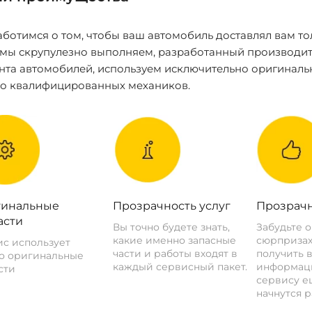
ботимся о том, чтобы ваш автомобиль доставлял вам то
 мы скрупулезно выполняем, разработанный производит
нта автомобилей, используем исключительно оригиналь
ко квалифицированных механиков.
инальные
Прозрачность услуг
Прозрачн
асти
Вы точно будете знать,
Забудьте 
какие именно запасные
сюрпризах
с использует
части и работы входят в
получить 
о оригинальные
каждый сервисный пакет.
информац
сти
сервису ещ
начнутся р