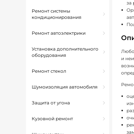
за
Ор
Ремонт системы
кондиционирования
ав
Пол
Ремонт автоэлектрики
Опи
Установка дополнительного
Любо
оборудования
и не
возн
Ремонт стекол
опре
Ремо
Шумоизоляция автомобиля
оц
Защита от угона
изн
ра
оч
Кузовной ремонт
ре
за