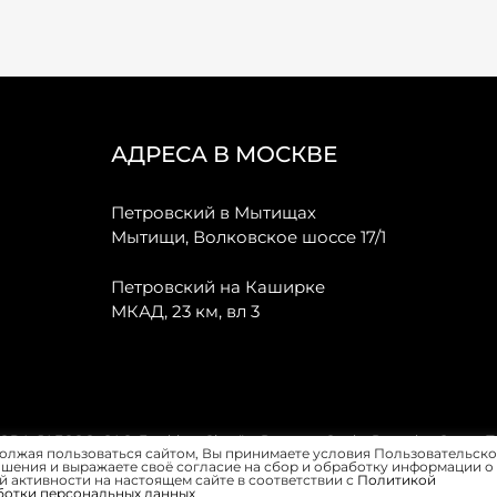
АДРЕСА В МОСКВЕ
Петровский в Мытищах
Мытищи, Волковское шоссе 17/1
Петровский на Каширке
МКАД, 23 км, вл 3
, JAECOO, GAC, Forthing, Citroёn, Peugeot, Opel и Renault в Санкт-
олжая пользоваться сайтом, Вы принимаете условия Пользовательско
шения и выражаете своё согласие на сбор и обработку информации о
 активности на настоящем сайте в соответствии с
Политикой
ботки персональных данных