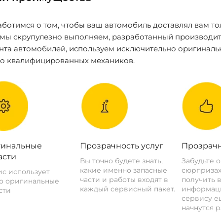
ботимся о том, чтобы ваш автомобиль доставлял вам то
 мы скрупулезно выполняем, разработанный производит
нта автомобилей, используем исключительно оригиналь
ко квалифицированных механиков.
инальные
Прозрачность услуг
Прозрачн
асти
Вы точно будете знать,
Забудьте 
какие именно запасные
сюрпризах
с использует
части и работы входят в
получить 
о оригинальные
каждый сервисный пакет.
информац
сти
сервису ещ
начнутся р