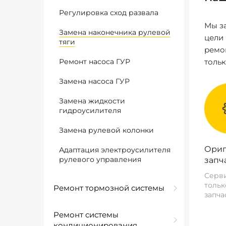
Регулировка сход развала
Мы за
Замена наконечника рулевой
цели
тяги
ремо
Ремонт насоса ГУР
толь
Замена насоса ГУР
Замена жидкости
гидроусилителя
Замена рулевой колонки
Ориг
Адаптация электроусилителя
рулевого управления
запч
Серви
тольк
Ремонт тормозной системы
запча
Ремонт системы
кондиционирования