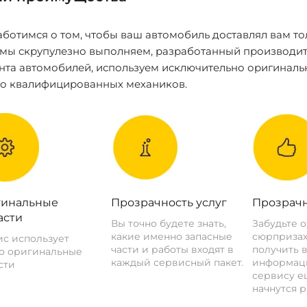
ботимся о том, чтобы ваш автомобиль доставлял вам то
 мы скрупулезно выполняем, разработанный производит
нта автомобилей, используем исключительно оригиналь
ко квалифицированных механиков.
инальные
Прозрачность услуг
Прозрачн
асти
Вы точно будете знать,
Забудьте 
какие именно запасные
сюрпризах
с использует
части и работы входят в
получить 
о оригинальные
каждый сервисный пакет.
информац
сти
сервису ещ
начнутся р