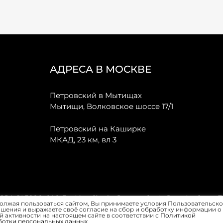
АДРЕСА В МОСКВЕ
Петровский в Мытищах
Мытищи, Волковское шоссе 17/1
Петровский на Каширке
МКАД, 23 км, вл 3
, JAECOO, GAC, Forthing, Citroёn, Peugeot, Opel и Renault в Санкт-
олжая пользоваться сайтом, Вы принимаете условия Пользовательско
шения и выражаете своё согласие на сбор и обработку информации о
 активности на настоящем сайте в соответствии с
Политикой
ботки персональных данных