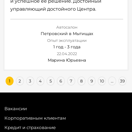
и успешное её решение. Достойный
управляющий достойного Центра.
Автосалон
Петровский в Мытищах
Опыт эксплуатации
1 год - 3 года
22.04.2022
Марина Юрьевна
1
2
3
4
5
6
7
8
9
10
...
39
Вакансии
Корпоративным клиентам
Кредит и страхование