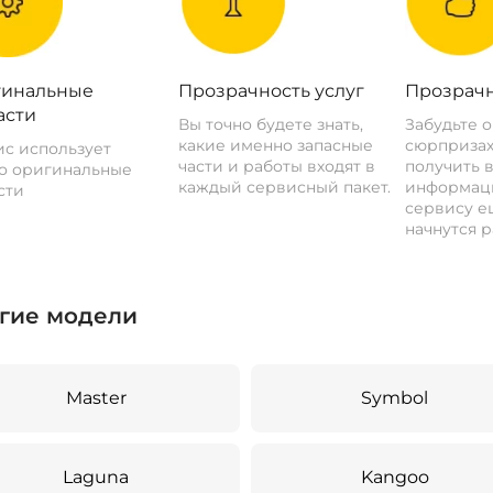
инальные
Прозрачность услуг
Прозрачн
асти
Вы точно будете знать,
Забудьте 
какие именно запасные
сюрпризах
с использует
части и работы входят в
получить 
о оригинальные
каждый сервисный пакет.
информац
сти
сервису ещ
начнутся р
гие модели
Master
Symbol
Laguna
Kangoo