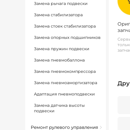
Замена рычага подвески
Замена стабилизатора
Ориг
Замена стоек стабилизатора
запч
Замена опорных подшипников
Серви
тольк
Замена пружин подвески
запча
Замена пневмобаллона
Замена пневмокомпрессора
Дру
Замена пневмоамортизатора
Адаптация пневмоподвески
Замена датчика высоты
подвески
Ремонт рулевого управления