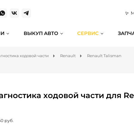
М
ИИ
ВЫКУП АВТО
СЕРВИС
ЗАПЧ
гностика ходовой части
Renault
Renault Talisman
агностика ходовой части для Re
50 руб.