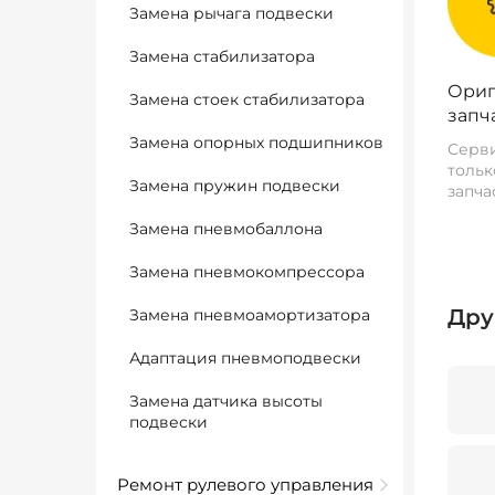
Замена рычага подвески
Замена стабилизатора
Ориг
Замена стоек стабилизатора
запч
Замена опорных подшипников
Серви
тольк
Замена пружин подвески
запча
Замена пневмобаллона
Замена пневмокомпрессора
Дру
Замена пневмоамортизатора
Адаптация пневмоподвески
Замена датчика высоты
подвески
Ремонт рулевого управления