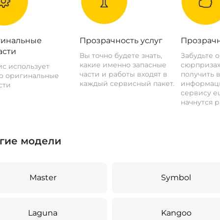
инальные
Прозрачность услуг
Прозрачн
асти
Вы точно будете знать,
Забудьте 
какие именно запасные
сюрпризах
с использует
части и работы входят в
получить 
о оригинальные
каждый сервисный пакет.
информац
сти
сервису ещ
начнутся р
гие модели
Master
Symbol
Laguna
Kangoo