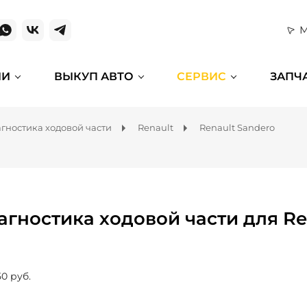
М
ИИ
ВЫКУП АВТО
СЕРВИС
ЗАПЧ
гностика ходовой части
Renault
Renault Sandero
агностика ходовой части для Re
50 руб.