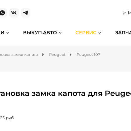
М
ИИ
ВЫКУП АВТО
СЕРВИС
ЗАПЧ
новка замка капота
Peugeot
Peugeot 107
тановка замка капота для Peuge
65 руб.