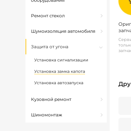
оборудования
Ремонт стекол
Ориг
запч
Шумоизоляция автомобиля
Серви
тольк
Защита от угона
запча
Установка сигнализации
Установка замка капота
Установка автозапуска
Дру
Кузовной ремонт
Шиномонтаж