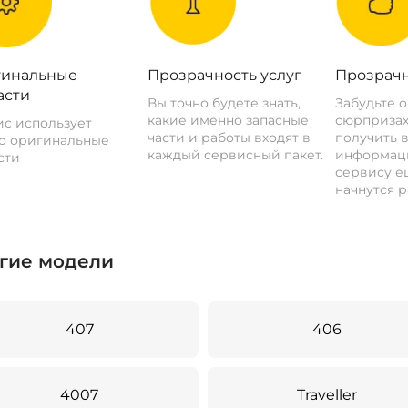
инальные
Прозрачность услуг
Прозрачн
асти
Вы точно будете знать,
Забудьте 
какие именно запасные
сюрпризах
с использует
части и работы входят в
получить 
о оригинальные
каждый сервисный пакет.
информац
сти
сервису ещ
начнутся р
гие модели
407
406
4007
Traveller