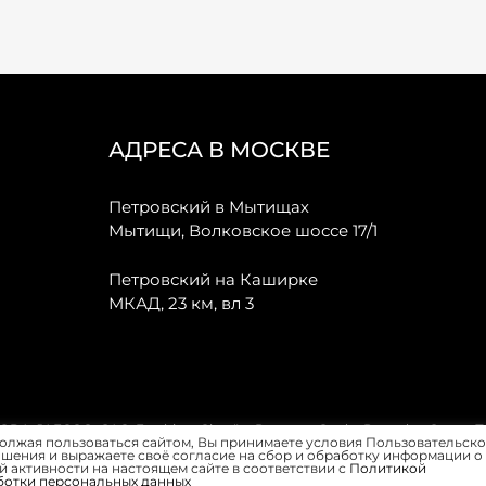
АДРЕСА В МОСКВЕ
Петровский в Мытищах
Мытищи, Волковское шоссе 17/1
Петровский на Каширке
МКАД, 23 км, вл 3
, JAECOO, GAC, Forthing, Citroёn, Peugeot, Opel и Renault в Санкт-
олжая пользоваться сайтом, Вы принимаете условия Пользовательско
шения и выражаете своё согласие на сбор и обработку информации о
 активности на настоящем сайте в соответствии с
Политикой
ботки персональных данных