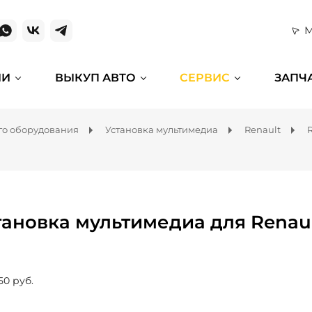
М
ИИ
ВЫКУП АВТО
СЕРВИС
ЗАПЧ
го оборудования
Установка мультимедиа
Renault
тановка мультимедиа для Renaul
50 руб.