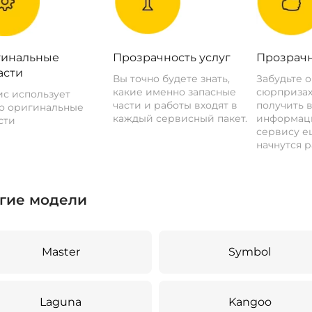
инальные
Прозрачность услуг
Прозрачн
асти
Вы точно будете знать,
Забудьте 
какие именно запасные
сюрпризах
с использует
части и работы входят в
получить 
о оригинальные
каждый сервисный пакет.
информац
сти
сервису ещ
начнутся р
гие модели
Master
Symbol
Laguna
Kangoo