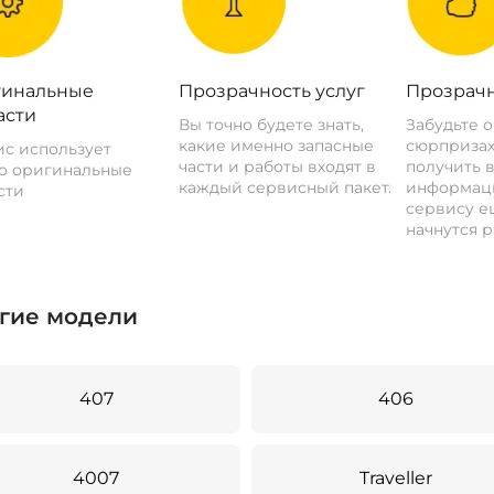
инальные
Прозрачность услуг
Прозрачн
асти
Вы точно будете знать,
Забудьте 
какие именно запасные
сюрпризах
с использует
части и работы входят в
получить 
о оригинальные
каждый сервисный пакет.
информац
сти
сервису ещ
начнутся р
гие модели
407
406
4007
Traveller