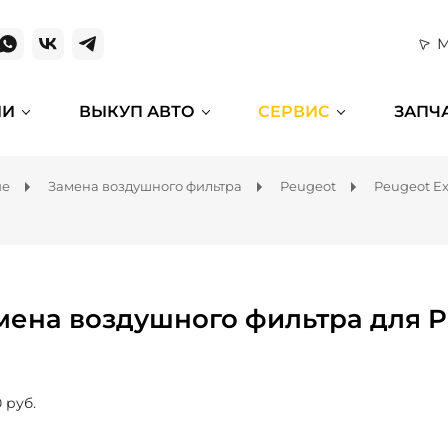
М
ИИ
ВЫКУП АВТО
СЕРВИС
ЗАПЧ
ие
Замена воздушного фильтра
Peugeot
Peugeot Ex
мена воздушного фильтра для P
 руб.