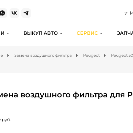
М
ИИ
ВЫКУП АВТО
СЕРВИС
ЗАПЧ
ие
Замена воздушного фильтра
Peugeot
Peugeot 5
мена воздушного фильтра для P
 руб.