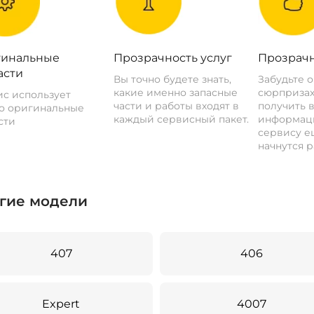
инальные
Прозрачность услуг
Прозрачн
асти
Вы точно будете знать,
Забудьте 
какие именно запасные
сюрпризах
с использует
части и работы входят в
получить 
о оригинальные
каждый сервисный пакет.
информац
сти
сервису ещ
начнутся р
гие модели
407
406
Expert
4007