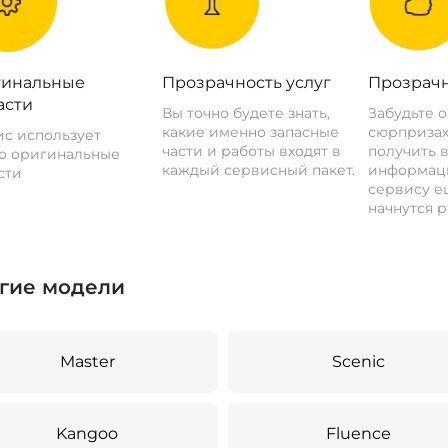
инальные
Прозрачность услуг
Прозрачн
асти
Вы точно будете знать,
Забудьте 
какие именно запасные
сюрпризах
с использует
части и работы входят в
получить 
о оригинальные
каждый сервисный пакет.
информац
сти
сервису ещ
начнутся р
гие модели
Master
Scenic
Kangoo
Fluence