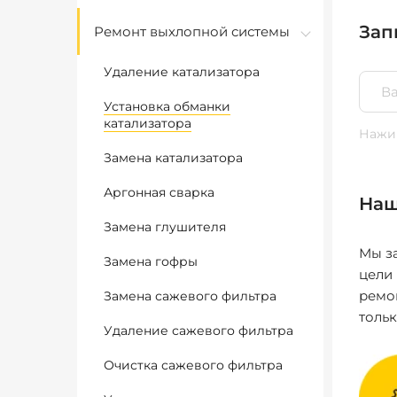
Зап
Ремонт выхлопной системы
Удаление катализатора
Установка обманки
катализатора
Нажим
Замена катализатора
Аргонная сварка
Наш
Замена глушителя
Мы за
Замена гофры
цели
ремо
Замена сажевого фильтра
толь
Удаление сажевого фильтра
Очистка сажевого фильтра