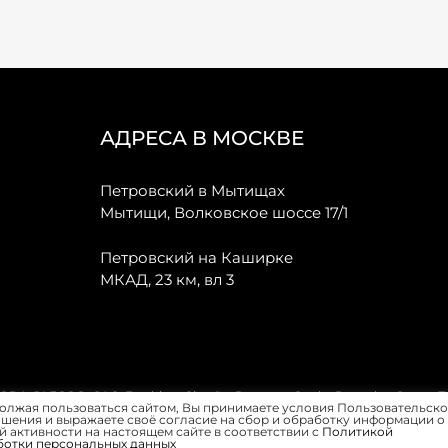
АДРЕСА В МОСКВЕ
Петровский в Мытищах
Мытищи, Волковское шоссе 17/1
Петровский на Каширке
МКАД, 23 км, вл 3
, JAECOO, GAC, Forthing, Citroёn, Peugeot, Opel и Renault в Санкт-
олжая пользоваться сайтом, Вы принимаете условия Пользовательско
шения и выражаете своё согласие на сбор и обработку информации о
 активности на настоящем сайте в соответствии с
Политикой
ботки персональных данных