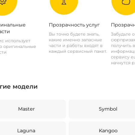
инальные
Прозрачность услуг
Прозрачн
асти
Вы точно будете знать,
Забудьте 
какие именно запасные
сюрпризах
с использует
части и работы входят в
получить 
о оригинальные
каждый сервисный пакет.
информац
сти
сервису ещ
начнутся р
гие модели
Master
Symbol
Laguna
Kangoo