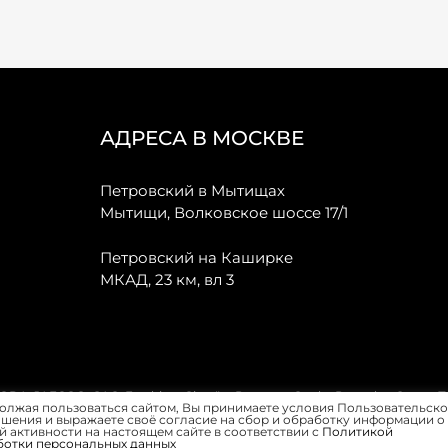
АДРЕСА В МОСКВЕ
Петровский в Мытищах
Мытищи, Волковское шоссе 17/1
Петровский на Каширке
МКАД, 23 км, вл 3
, JAECOO, GAC, Forthing, Citroёn, Peugeot, Opel и Renault в Санкт-
олжая пользоваться сайтом, Вы принимаете условия Пользовательско
шения и выражаете своё согласие на сбор и обработку информации о
 активности на настоящем сайте в соответствии с
Политикой
ботки персональных данных