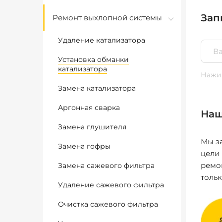
Зап
Ремонт выхлопной системы
Удаление катализатора
Установка обманки
катализатора
Нажим
Замена катализатора
Аргонная сварка
Наш
Замена глушителя
Мы за
Замена гофры
цели
ремо
Замена сажевого фильтра
толь
Удаление сажевого фильтра
Очистка сажевого фильтра