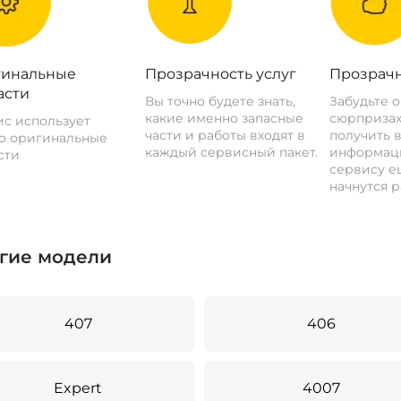
инальные
Прозрачность услуг
Прозрачн
асти
Вы точно будете знать,
Забудьте 
какие именно запасные
сюрпризах
с использует
части и работы входят в
получить 
о оригинальные
каждый сервисный пакет.
информац
сти
сервису ещ
начнутся р
гие модели
407
406
Expert
4007