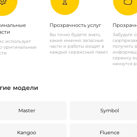
инальные
Прозрачность услуг
Прозрачн
асти
Вы точно будете знать,
Забудьте 
какие именно запасные
сюрпризах
с использует
части и работы входят в
получить 
о оригинальные
каждый сервисный пакет.
информац
сти
сервису ещ
начнутся р
гие модели
Master
Symbol
Kangoo
Fluence