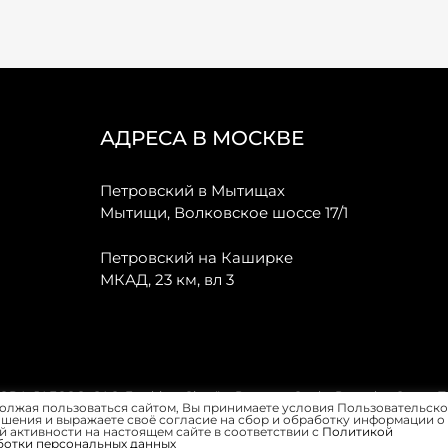
АДРЕСА В МОСКВЕ
Петровский в Мытищах
Мытищи, Волковское шоссе 17/1
Петровский на Каширке
МКАД, 23 км, вл 3
, JAECOO, GAC, Forthing, Citroёn, Peugeot, Opel и Renault в Санкт-
олжая пользоваться сайтом, Вы принимаете условия Пользовательско
шения и выражаете своё согласие на сбор и обработку информации о
 активности на настоящем сайте в соответствии с
Политикой
ботки персональных данных