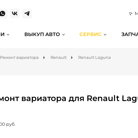
М
ИИ
ВЫКУП АВТО
СЕРВИС
ЗАПЧ
Ремонт вариатора
Renault
Renault Laguna
монт вариатора для Renault La
00 руб.