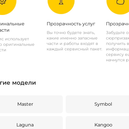
инальные
Прозрачность услуг
Прозрачн
асти
Вы точно будете знать,
Забудьте 
какие именно запасные
сюрпризах
с использует
части и работы входят в
получить 
о оригинальные
каждый сервисный пакет.
информац
сти
сервису ещ
начнутся р
гие модели
Master
Symbol
Laguna
Kangoo