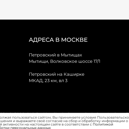
АДРЕСА В МОСКВЕ
Петровский в Мытищах
Мытищи, Волковское шоссе 17/1
Петровский на Каширке
МКАД, 23 км, вл 3
, JAECOO, GAC, Forthing, Citroёn, Peugeot, Opel и Renault в Санкт-
олжая пользоваться сайтом, Вы принимаете условия Пользовательско
шения и выражаете своё согласие на сбор и обработку информации о
 активности на настоящем сайте в соответствии с
Политикой
ботки персональных данных