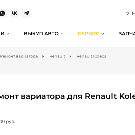
М
ИИ
ВЫКУП АВТО
СЕРВИС
ЗАПЧ
Ремонт вариатора
Renault
Renault Koleos
монт вариатора для Renault Kol
00 руб.