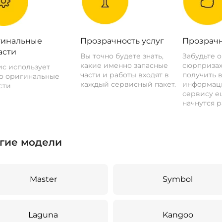
инальные
Прозрачность услуг
Прозрачн
асти
Вы точно будете знать,
Забудьте 
какие именно запасные
сюрпризах
с использует
части и работы входят в
получить 
о оригинальные
каждый сервисный пакет.
информац
сти
сервису ещ
начнутся р
гие модели
Master
Symbol
Laguna
Kangoo