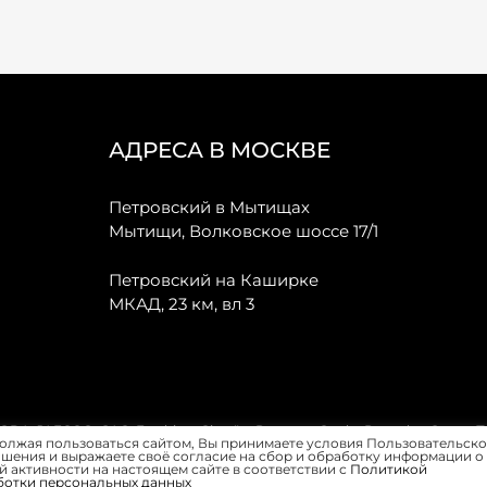
АДРЕСА В МОСКВЕ
Петровский в Мытищах
Мытищи, Волковское шоссе 17/1
Петровский на Каширке
МКАД, 23 км, вл 3
, JAECOO, GAC, Forthing, Citroёn, Peugeot, Opel и Renault в Санкт-
олжая пользоваться сайтом, Вы принимаете условия Пользовательско
шения и выражаете своё согласие на сбор и обработку информации о
 активности на настоящем сайте в соответствии с
Политикой
ботки персональных данных