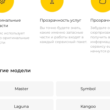
инальные
Прозрачность услуг
Прозрачн
асти
Вы точно будете знать,
Забудьте 
какие именно запасные
сюрпризах
с использует
части и работы входят в
получить 
о оригинальные
каждый сервисный пакет.
информац
сти
сервису ещ
начнутся р
гие модели
Master
Symbol
Laguna
Kangoo