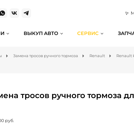
М
ИИ
ВЫКУП АВТО
СЕРВИС
ЗАПЧ
ы
Замена тросов ручного тормоза
Renault
Renault 
мена тросов ручного тормоза дл
00 руб.