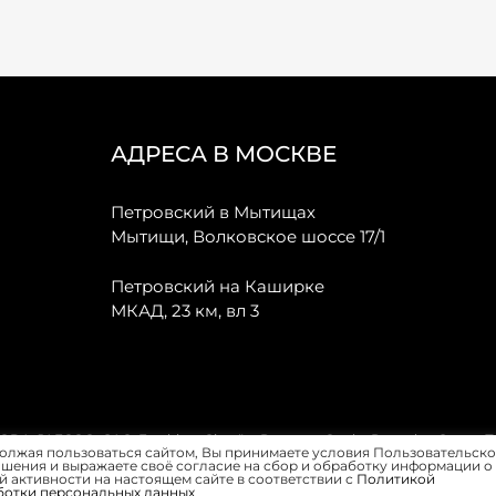
АДРЕСА В МОСКВЕ
Петровский в Мытищах
Мытищи, Волковское шоссе 17/1
Петровский на Каширке
МКАД, 23 км, вл 3
, JAECOO, GAC, Forthing, Citroёn, Peugeot, Opel и Renault в Санкт-
олжая пользоваться сайтом, Вы принимаете условия Пользовательско
шения и выражаете своё согласие на сбор и обработку информации о
 активности на настоящем сайте в соответствии с
Политикой
ботки персональных данных