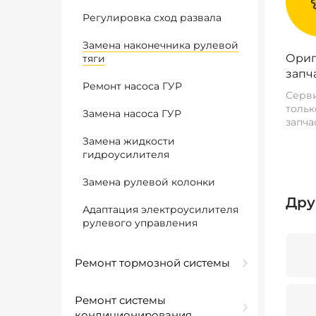
Регулировка сход развала
Замена наконечника рулевой
Ориг
тяги
запч
Ремонт насоса ГУР
Серви
тольк
Замена насоса ГУР
запча
Замена жидкости
гидроусилителя
Замена рулевой колонки
Дру
Адаптация электроусилителя
рулевого управления
Ремонт тормозной системы
Ремонт системы
кондиционирования