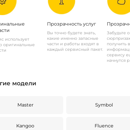
инальные
Прозрачность услуг
Прозрачн
асти
Вы точно будете знать,
Забудьте 
какие именно запасные
сюрпризах
с использует
части и работы входят в
получить 
о оригинальные
каждый сервисный пакет.
информац
сти
сервису ещ
начнутся р
гие модели
Master
Symbol
Kangoo
Fluence