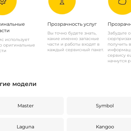
инальные
Прозрачность услуг
Прозрачн
асти
Вы точно будете знать,
Забудьте 
какие именно запасные
сюрпризах
с использует
части и работы входят в
получить 
о оригинальные
каждый сервисный пакет.
информац
сти
сервису ещ
начнутся р
гие модели
Master
Symbol
Laguna
Kangoo