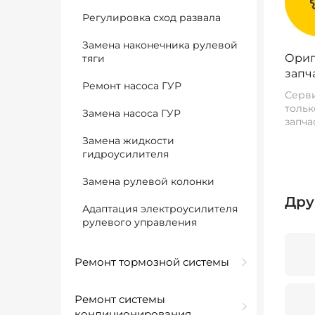
Регулировка сход развала
Замена наконечника рулевой
Ориг
тяги
запч
Ремонт насоса ГУР
Серви
тольк
Замена насоса ГУР
запча
Замена жидкости
гидроусилителя
Замена рулевой колонки
Дру
Адаптация электроусилителя
рулевого управления
Ремонт тормозной системы
Ремонт системы
кондиционирования