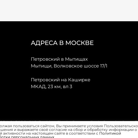
АДРЕСА В МОСКВЕ
Петровский в Мытищах
Мытищи, Волковское шоссе 17/1
Петровский на Каширке
МКАД, 23 км, вл 3
, JAECOO, GAC, Forthing, Citroёn, Peugeot, Opel и Renault в Санкт-
олжая пользоваться сайтом, Вы принимаете условия Пользовательско
шения и выражаете своё согласие на сбор и обработку информации о
 активности на настоящем сайте в соответствии с
Политикой
ботки персональных данных