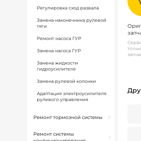
Регулировка сход развала
Замена наконечника рулевой
Ориг
тяги
запч
Ремонт насоса ГУР
Серви
тольк
Замена насоса ГУР
запча
Замена жидкости
гидроусилителя
Замена рулевой колонки
Дру
Адаптация электроусилителя
рулевого управления
Ремонт тормозной системы
Ремонт системы
кондиционирования