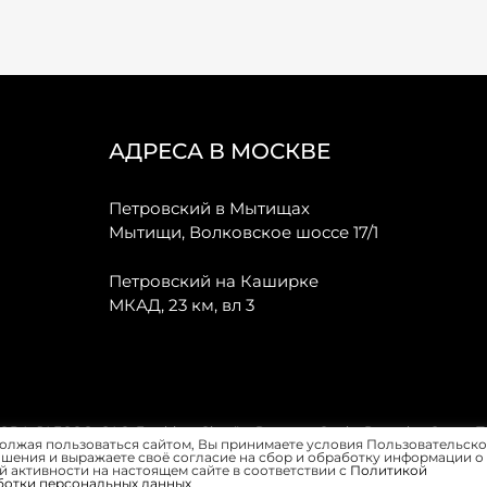
АДРЕСА В МОСКВЕ
Петровский в Мытищах
Мытищи, Волковское шоссе 17/1
Петровский на Каширке
МКАД, 23 км, вл 3
, JAECOO, GAC, Forthing, Citroёn, Peugeot, Opel и Renault в Санкт-
олжая пользоваться сайтом, Вы принимаете условия Пользовательско
шения и выражаете своё согласие на сбор и обработку информации о
 активности на настоящем сайте в соответствии с
Политикой
ботки персональных данных