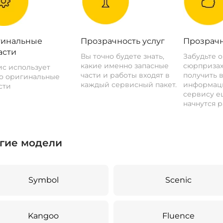
инальные
Прозрачность услуг
Прозрачн
асти
Вы точно будете знать,
Забудьте 
какие именно запасные
сюрпризах
с использует
части и работы входят в
получить 
о оригинальные
каждый сервисный пакет.
информац
сти
сервису ещ
начнутся р
гие модели
Symbol
Scenic
Kangoo
Fluence