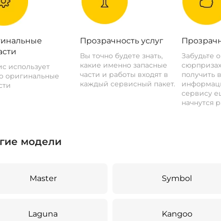
инальные
Прозрачность услуг
Прозрачн
асти
Вы точно будете знать,
Забудьте 
какие именно запасные
сюрпризах
с использует
части и работы входят в
получить 
о оригинальные
каждый сервисный пакет.
информац
сти
сервису ещ
начнутся р
гие модели
Master
Symbol
Laguna
Kangoo