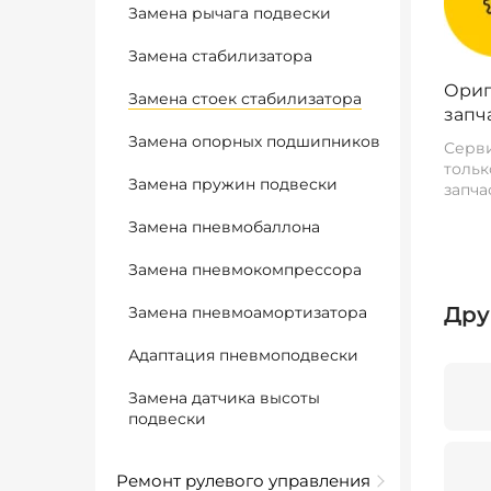
Замена рычага подвески
Замена стабилизатора
Ориг
Замена стоек стабилизатора
запч
Замена опорных подшипников
Серви
тольк
Замена пружин подвески
запча
Замена пневмобаллона
Замена пневмокомпрессора
Дру
Замена пневмоамортизатора
Адаптация пневмоподвески
Замена датчика высоты
подвески
Ремонт рулевого управления