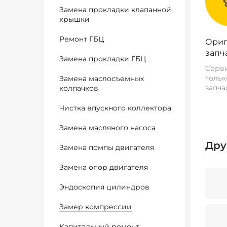
Замена прокладки клапанной
крышки
Ремонт ГБЦ
Ориг
запч
Замена прокладки ГБЦ
Серви
тольк
Замена маслосъемных
запча
колпачков
Чистка впускного коллектора
Замена масляного насоса
Дру
Замена помпы двигателя
Замена опор двигателя
Эндоскопия цилиндров
Замер компрессии
Капитальный ремонт