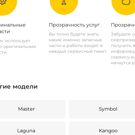
инальные
Прозрачность услуг
Прозрачн
асти
Вы точно будете знать,
Забудьте 
какие именно запасные
сюрпризах
с использует
части и работы входят в
получить 
о оригинальные
каждый сервисный пакет.
информац
сти
сервису ещ
начнутся р
гие модели
Master
Symbol
Laguna
Kangoo