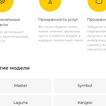
инальные
Прозрачность услуг
Прозрачн
асти
Вы точно будете знать,
Забудьте 
какие именно запасные
сюрпризах
с использует
части и работы входят в
получить 
о оригинальные
каждый сервисный пакет.
информац
сти
сервису ещ
начнутся р
гие модели
Master
Symbol
Laguna
Kangoo