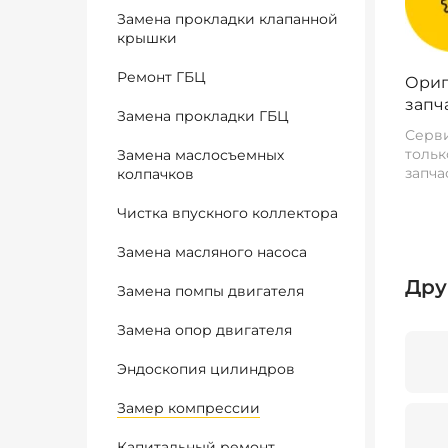
Замена прокладки клапанной
крышки
Ремонт ГБЦ
Ориг
запч
Замена прокладки ГБЦ
Серви
тольк
Замена маслосъемных
запча
колпачков
Чистка впускного коллектора
Замена масляного насоса
Дру
Замена помпы двигателя
Замена опор двигателя
Эндоскопия цилиндров
Замер компрессии
Капитальный ремонт