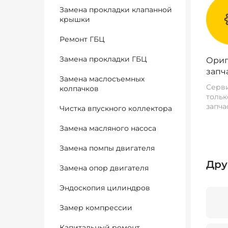
Замена прокладки клапанной
крышки
Ремонт ГБЦ
Замена прокладки ГБЦ
Ориг
запч
Замена маслосъемных
Серви
колпачков
тольк
запча
Чистка впускного коллектора
Замена масляного насоса
Замена помпы двигателя
Дру
Замена опор двигателя
Эндоскопия цилиндров
Замер компрессии
Капитальный ремонт