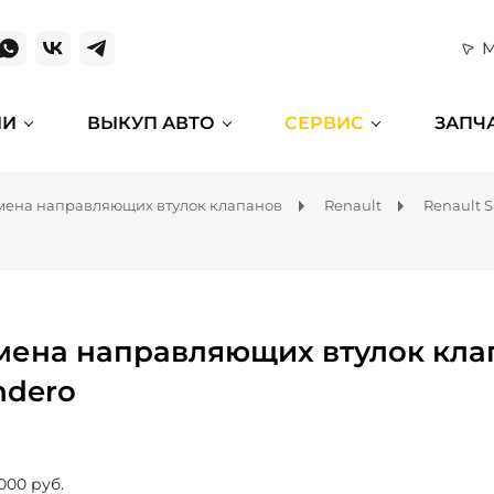
М
ИИ
ВЫКУП АВТО
СЕРВИС
ЗАПЧ
мена направляющих втулок клапанов
Renault
Renault 
мена направляющих втулок клап
ndero
000 руб.