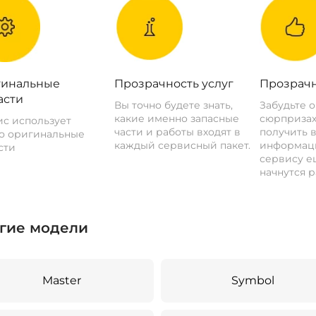
инальные
Прозрачность услуг
Прозрачн
асти
Вы точно будете знать,
Забудьте 
какие именно запасные
сюрпризах
с использует
части и работы входят в
получить 
о оригинальные
каждый сервисный пакет.
информац
сти
сервису ещ
начнутся р
гие модели
Master
Symbol