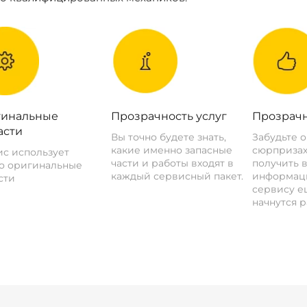
инальные
Прозрачность услуг
Прозрачн
асти
Вы точно будете знать,
Забудьте 
какие именно запасные
сюрпризах
с использует
части и работы входят в
получить 
о оригинальные
каждый сервисный пакет.
информац
сти
сервису ещ
начнутся р