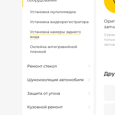
оборудования
Установка мультимедиа
Ориг
Установка видеорегистратора
запч
Установка камеры заднего
Серви
вида
тольк
запча
Оклейка антигравийной
пленкой
Ремонт стекол
Дру
Шумоизоляция автомобиля
Защита от угона
Кузовной ремонт