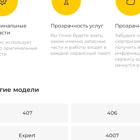
инальные
Прозрачность услуг
Прозрачн
асти
Вы точно будете знать,
Забудьте 
какие именно запасные
сюрпризах
с использует
части и работы входят в
получить 
о оригинальные
каждый сервисный пакет.
информац
сти
сервису ещ
начнутся р
гие модели
407
406
Expert
4007