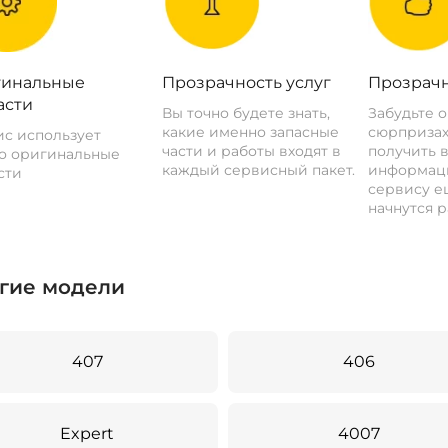
инальные
Прозрачность услуг
Прозрачн
асти
Вы точно будете знать,
Забудьте 
какие именно запасные
сюрпризах
с использует
части и работы входят в
получить 
о оригинальные
каждый сервисный пакет.
информац
сти
сервису ещ
начнутся р
гие модели
407
406
Expert
4007