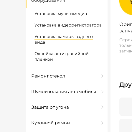
оборудования
Установка мультимедиа
Ориг
Установка видеорегистратора
запч
Установка камеры заднего
Серви
вида
тольк
запча
Оклейка антигравийной
пленкой
Ремонт стекол
Дру
Шумоизоляция автомобиля
Защита от угона
Кузовной ремонт