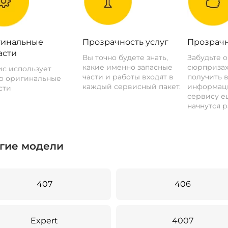
инальные
Прозрачность услуг
Прозрачн
асти
Вы точно будете знать,
Забудьте 
какие именно запасные
сюрпризах
с использует
части и работы входят в
получить 
о оригинальные
каждый сервисный пакет.
информац
сти
сервису ещ
начнутся р
гие модели
407
406
Expert
4007