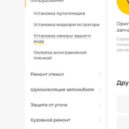
оборудования
Установка мультимедиа
Ориг
Установка видеорегистратора
запч
Установка камеры заднего
Серви
вида
тольк
запча
Оклейка антигравийной
пленкой
Ремонт стекол
Дру
Шумоизоляция автомобиля
Защита от угона
Кузовной ремонт