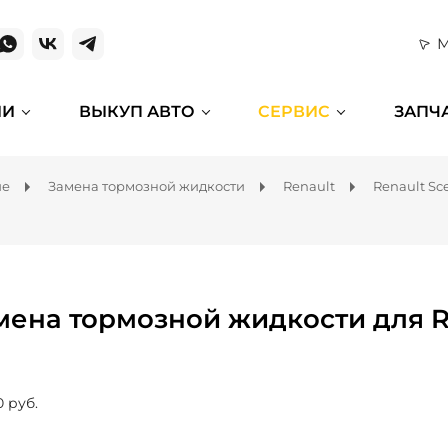
М
ИИ
ВЫКУП АВТО
СЕРВИС
ЗАПЧ
ие
Замена тормозной жидкости
Renault
Renault Sc
мена тормозной жидкости для R
0 руб.