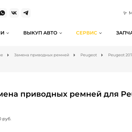
М
ИИ
ВЫКУП АВТО
СЕРВИС
ЗАПЧ
ие
Замена приводных ремней
Peugeot
Peugeot 20
мена приводных ремней для Pe
0 руб.