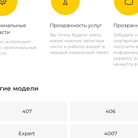
инальные
Прозрачность услуг
Прозрачн
асти
Вы точно будете знать,
Забудьте 
какие именно запасные
сюрпризах
с использует
части и работы входят в
получить 
о оригинальные
каждый сервисный пакет.
информац
сти
сервису ещ
начнутся р
гие модели
407
406
Expert
4007