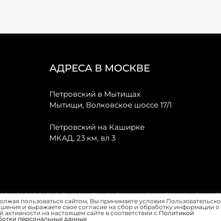
АДРЕСА В МОСКВЕ
Петровский в Мытищах
Мытищи, Волковское шоссе 17/1
Петровский на Каширке
МКАД, 23 км, вл 3
, JAECOO, GAC, Forthing, Citroёn, Peugeot, Opel и Renault в Санкт-
олжая пользоваться сайтом, Вы принимаете условия Пользовательско
шения и выражаете своё согласие на сбор и обработку информации о
 активности на настоящем сайте в соответствии с
Политикой
ботки персональных данных