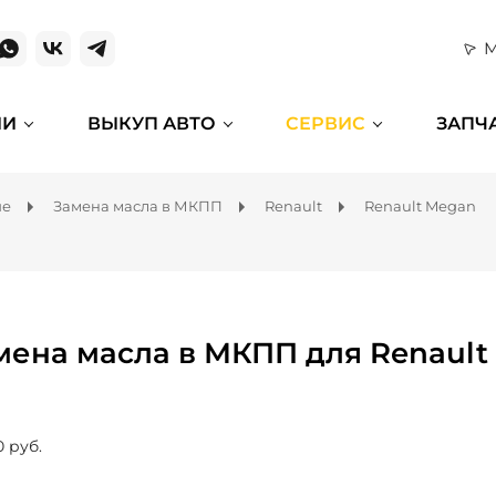
М
ИИ
ВЫКУП АВТО
СЕРВИС
ЗАПЧ
ие
Замена масла в МКПП
Renault
Renault Megan
мена масла в МКПП для Renault
0 руб.