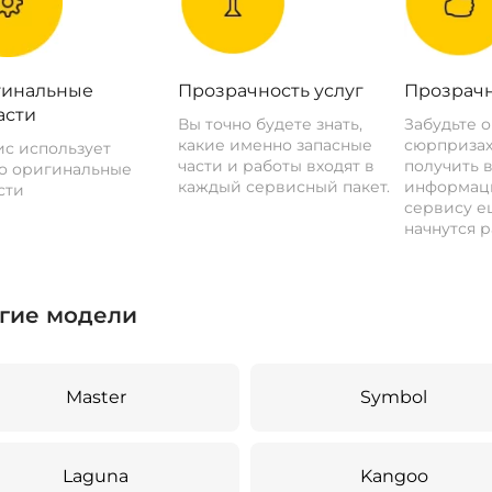
инальные
Прозрачность услуг
Прозрачн
асти
Вы точно будете знать,
Забудьте 
какие именно запасные
сюрпризах
с использует
части и работы входят в
получить 
о оригинальные
каждый сервисный пакет.
информац
сти
сервису ещ
начнутся р
гие модели
Master
Symbol
Laguna
Kangoo