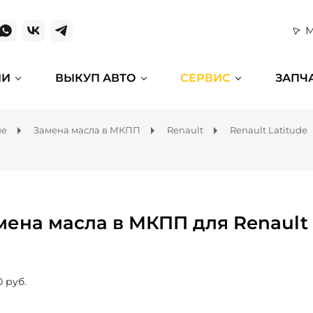
М
ИИ
ВЫКУП АВТО
СЕРВИС
ЗАПЧ
ие
Замена масла в МКПП
Renault
Renault Latitude
мена масла в МКПП для Renault 
0 руб.