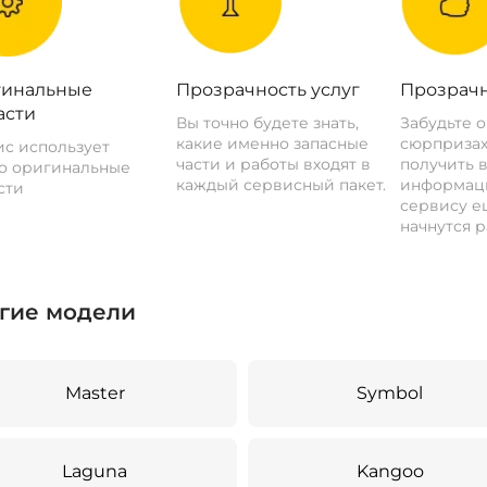
инальные
Прозрачность услуг
Прозрачн
асти
Вы точно будете знать,
Забудьте 
какие именно запасные
сюрпризах
с использует
части и работы входят в
получить 
о оригинальные
каждый сервисный пакет.
информац
сти
сервису ещ
начнутся р
гие модели
Master
Symbol
Laguna
Kangoo