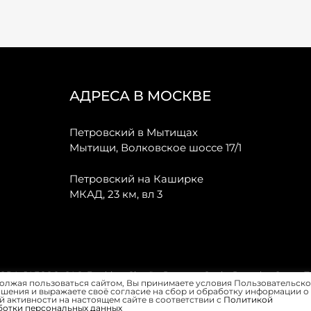
АДРЕСА В МОСКВЕ
Петровский в Мытищах
Мытищи, Волковское шоссе 17/1
Петровский на Каширке
МКАД, 23 км, вл 3
, JAECOO, GAC, Forthing, Citroёn, Peugeot, Opel и Renault в Санкт-
олжая пользоваться сайтом, Вы принимаете условия Пользовательско
шения и выражаете своё согласие на сбор и обработку информации о
 активности на настоящем сайте в соответствии с
Политикой
ботки персональных данных