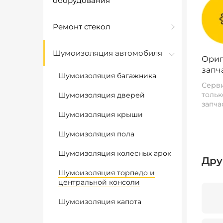
оборудования
Ремонт стекол
Шумоизоляция автомобиля
Ориг
запч
Шумоизоляция багажника
Серви
тольк
Шумоизоляция дверей
запча
Шумоизоляция крыши
Шумоизоляция пола
Шумоизоляция колесных арок
Дру
Шумоизоляция торпедо и
центральной консоли
Шумоизоляция капота