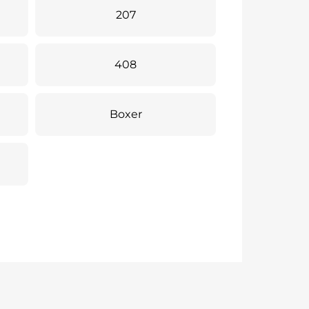
207
408
Boxer