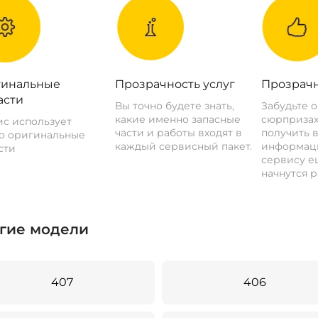
инальные
Прозрачность услуг
Прозрачн
асти
Вы точно будете знать,
Забудьте 
какие именно запасные
сюрпризах
с использует
части и работы входят в
получить 
о оригинальные
каждый сервисный пакет.
информац
сти
сервису ещ
начнутся р
гие модели
407
406