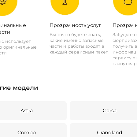
инальные
Прозрачность услуг
Прозрачн
асти
Вы точно будете знать,
Забудьте 
какие именно запасные
сюрпризах
с использует
части и работы входят в
получить 
о оригинальные
каждый сервисный пакет.
информац
сти
сервису ещ
начнутся р
гие модели
Astra
Corsa
Combo
Grandland