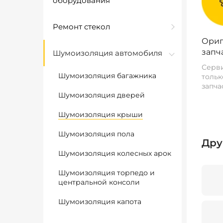
оборудования
Ремонт стекол
Ориг
запч
Шумоизоляция автомобиля
Серви
Шумоизоляция багажника
тольк
запча
Шумоизоляция дверей
Шумоизоляция крыши
Шумоизоляция пола
Дру
Шумоизоляция колесных арок
Шумоизоляция торпедо и
центральной консоли
Шумоизоляция капота