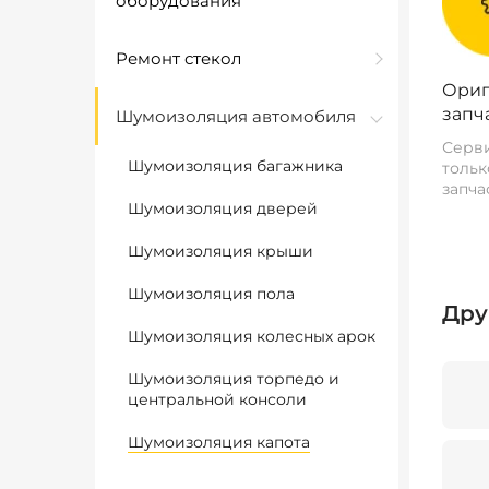
оборудования
Ремонт стекол
Ориг
запч
Шумоизоляция автомобиля
Серви
Шумоизоляция багажника
тольк
запча
Шумоизоляция дверей
Шумоизоляция крыши
Шумоизоляция пола
Дру
Шумоизоляция колесных арок
Шумоизоляция торпедо и
центральной консоли
Шумоизоляция капота