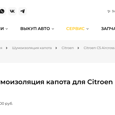
М
ИИ
ВЫКУП АВТО
СЕРВИС
ЗАПЧ
ля
Шумоизоляция капота
Citroen
Citroen C5 Aircross
моизоляция капота для Citroen C
00 руб.