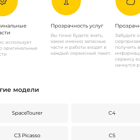
инальные
Прозрачность услуг
Прозрачн
асти
Вы точно будете знать,
Забудьте 
какие именно запасные
сюрпризах
с использует
части и работы входят в
получить 
о оригинальные
каждый сервисный пакет.
информац
сти
сервису ещ
начнутся р
гие модели
SpaceTourer
C4
C3 Picasso
C5