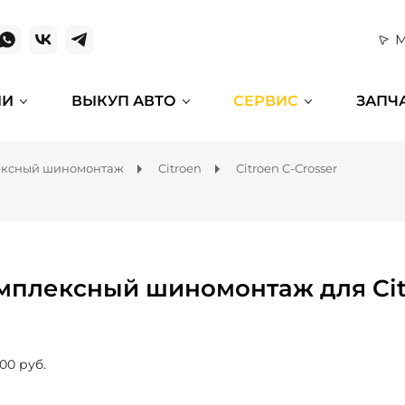
М
ИИ
ВЫКУП АВТО
СЕРВИС
ЗАПЧ
ексный шиномонтаж
Citroen
Citroen C-Crosser
мплексный шиномонтаж для Citr
00 руб.