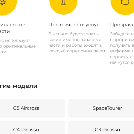
инальные
Прозрачность услуг
Прозрачн
асти
Вы точно будете знать,
Забудьте 
какие именно запасные
сюрпризах
с использует
части и работы входят в
получить 
о оригинальные
каждый сервисный пакет.
информац
сти
сервису ещ
начнутся р
гие модели
C5 Aircross
SpaceTourer
C4 Picasso
C3 Picasso