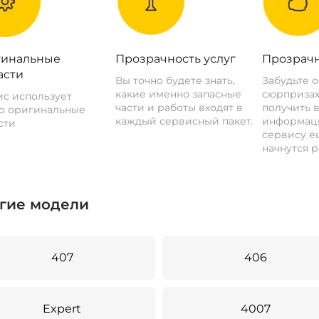
инальные
Прозрачность услуг
Прозрачн
асти
Вы точно будете знать,
Забудьте 
какие именно запасные
сюрпризах
с использует
части и работы входят в
получить 
о оригинальные
каждый сервисный пакет.
информац
сти
сервису ещ
начнутся р
гие модели
407
406
Expert
4007