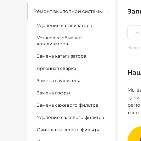
Зап
Ремонт выхлопной системы
Удаление катализатора
Установка обманки
катализатора
Нажим
Замена катализатора
Аргонная сварка
Наш
Замена глушителя
Мы за
Замена гофры
цели
ремо
Замена сажевого фильтра
толь
Удаление сажевого фильтра
Очистка сажевого фильтра