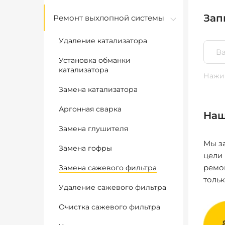
Зап
Ремонт выхлопной системы
Удаление катализатора
Установка обманки
катализатора
Нажим
Замена катализатора
Аргонная сварка
Наш
Замена глушителя
Мы за
Замена гофры
цели
ремо
Замена сажевого фильтра
толь
Удаление сажевого фильтра
Очистка сажевого фильтра