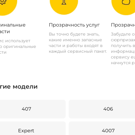
инальные
Прозрачность услуг
Прозрачн
асти
Вы точно будете знать,
Забудьте 
какие именно запасные
сюрпризах
с использует
части и работы входят в
получить 
о оригинальные
каждый сервисный пакет.
информац
сти
сервису ещ
начнутся р
гие модели
407
406
Expert
4007