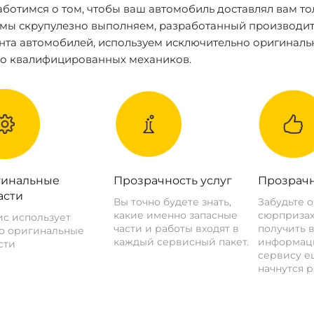
ботимся о том, чтобы ваш автомобиль доставлял вам то
 мы скрупулезно выполняем, разработанный производит
нта автомобилей, используем исключительно оригиналь
ко квалифицированных механиков.
инальные
Прозрачность услуг
Прозрачн
асти
Вы точно будете знать,
Забудьте 
какие именно запасные
сюрпризах
с использует
части и работы входят в
получить 
о оригинальные
каждый сервисный пакет.
информац
сти
сервису ещ
начнутся р