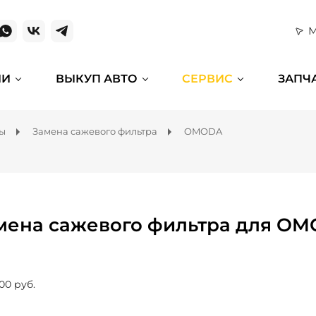
М
ИИ
ВЫКУП АВТО
СЕРВИС
ЗАПЧ
мы
Замена сажевого фильтра
OMODA
мена сажевого фильтра для O
00 руб.