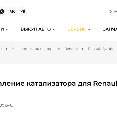
М
ИИ
ВЫКУП АВТО
СЕРВИС
ЗАПЧ
мы
Удаление катализатора
Renault
Renault Symbol
аление катализатора для Renaul
00 руб.