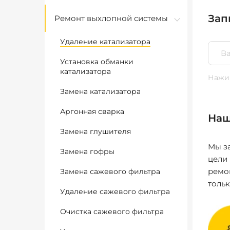
Зап
Ремонт выхлопной системы
Удаление катализатора
Установка обманки
катализатора
Нажим
Замена катализатора
Аргонная сварка
Наш
Замена глушителя
Мы за
Замена гофры
цели
ремо
Замена сажевого фильтра
толь
Удаление сажевого фильтра
Очистка сажевого фильтра