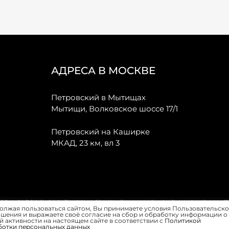
АДРЕСА В МОСКВЕ
Петровский в Мытищах
Мытищи, Волковское шоссе 17/1
Петровский на Каширке
МКАД, 23 км, вл 3
, JAECOO, GAC, Forthing, Citroёn, Peugeot, Opel и Renault в Санкт-
олжая пользоваться сайтом, Вы принимаете условия Пользовательско
шения и выражаете своё согласие на сбор и обработку информации о
 активности на настоящем сайте в соответствии с
Политикой
ботки персональных данных