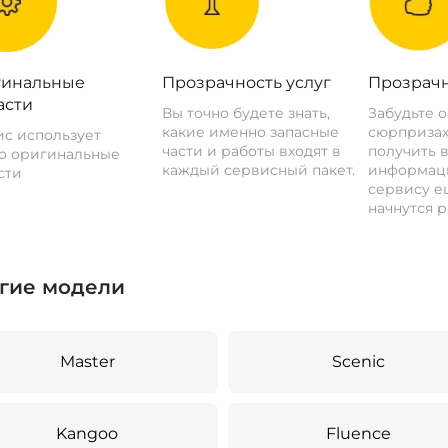
инальные
Прозрачность услуг
Прозрачн
асти
Вы точно будете знать,
Забудьте 
какие именно запасные
сюрпризах
с использует
части и работы входят в
получить 
о оригинальные
каждый сервисный пакет.
информац
сти
сервису ещ
начнутся р
гие модели
Master
Scenic
Kangoo
Fluence