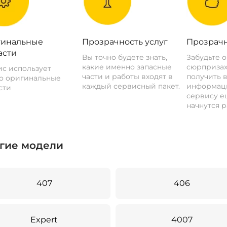
инальные
Прозрачность услуг
Прозрачн
асти
Вы точно будете знать,
Забудьте 
какие именно запасные
сюрпризах
с использует
части и работы входят в
получить 
о оригинальные
каждый сервисный пакет.
информац
сти
сервису ещ
начнутся р
гие модели
407
406
Expert
4007