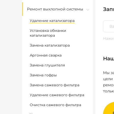
Зап
Ремонт выхлопной системы
Удаление катализатора
Установка обманки
катализатора
Нажим
Замена катализатора
Аргонная сварка
Наш
Замена глушителя
Мы за
Замена гофры
цели
ремо
Замена сажевого фильтра
толь
Удаление сажевого фильтра
Очистка сажевого фильтра