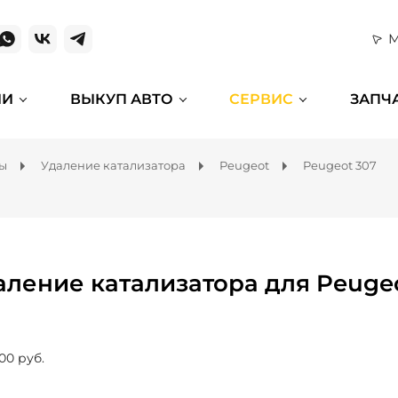
М
ИИ
ВЫКУП АВТО
СЕРВИС
ЗАПЧ
мы
Удаление катализатора
Peugeot
Peugeot 307
аление катализатора для Peuge
00 руб.