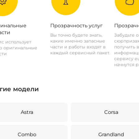
инальные
Прозрачность услуг
Прозрачн
асти
Вы точно будете знать,
Забудьте 
какие именно запасные
сюрпризах
с использует
части и работы входят в
получить 
о оригинальные
каждый сервисный пакет.
информац
сти
сервису ещ
начнутся р
гие модели
Astra
Corsa
Combo
Grandland