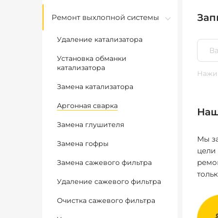
Зап
Ремонт выхлопной системы
Удаление катализатора
Установка обманки
катализатора
Нажим
Замена катализатора
Аргонная сварка
Наш
Замена глушителя
Мы за
Замена гофры
цели
ремо
Замена сажевого фильтра
толь
Удаление сажевого фильтра
Очистка сажевого фильтра